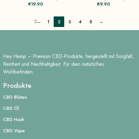
€
19.90
€
9.90
←
1
2
3
4
5
→
Hey Hemp – Premium CBD-Produkte, hergestellt mit Sorgfalt,
Reinheit und Nachhaltigkeit. Für dein natürliches
Wohlbefinden.
Produkte
CBD Blüten
CBD Öl
CBD Hash
CBD Vape