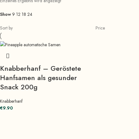
Einzelnes Ergebnis wird angezeigt
Show
9
12
18
24
Sort by
Price
Knabberhanf – Geröstete
Hanfsamen als gesunder
Snack 200g
Knabberhanf
€
9.90