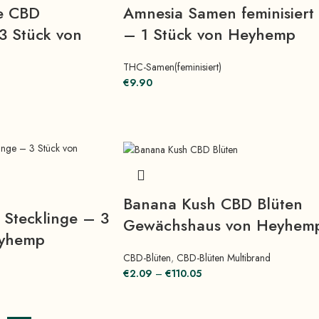
e CBD
Amnesia Samen feminisiert
3 Stück von
– 1 Stück von Heyhemp
THC-Samen(feminisiert)
€
9.90
Banana Kush CBD Blüten
Stecklinge – 3
Gewächshaus von Heyhem
eyhemp
CBD-Blüten
,
CBD-Blüten Multibrand
€
2.09
–
€
110.05