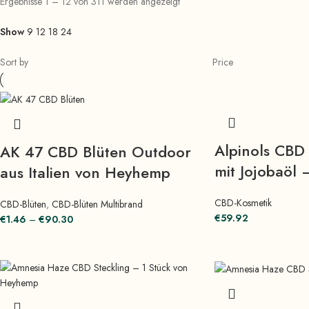
Ergebnisse 1 – 12 von 311 werden angezeigt
Show
9
12
18
24
Sort by
Price
Alpinols CBD
AK 47 CBD Blüten Outdoor
mit Jojobaöl 
aus Italien von Heyhemp
CBD-Kosmetik
CBD-Blüten
,
CBD-Blüten Multibrand
€
59.92
€
1.46
–
€
90.30