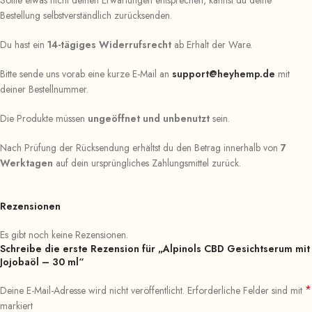
Sollte etwas nicht deinen Erwartungen entsprechen, kannst du deine
Bestellung selbstverständlich zurücksenden.
Du hast ein
14-tägiges Widerrufsrecht
ab Erhalt der Ware.
Bitte sende uns vorab eine kurze E-Mail an
support@heyhemp.de
mit
deiner Bestellnummer.
Die Produkte müssen
ungeöffnet und unbenutzt
sein.
Nach Prüfung der Rücksendung erhältst du den Betrag innerhalb von
7
Werktagen
auf dein ursprüngliches Zahlungsmittel zurück.
Rezensionen
Es gibt noch keine Rezensionen.
Schreibe die erste Rezension für „Alpinols CBD Gesichtserum mit
Jojobaöl – 30 ml“
*
Deine E-Mail-Adresse wird nicht veröffentlicht.
Erforderliche Felder sind mit
markiert