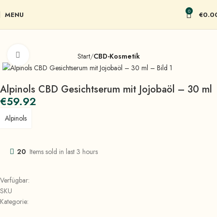
0
MENU
€
0.0
Click to enlarge
Start
CBD-Kosmetik
Alpinols CBD Gesichtserum mit Jojobaöl – 30 ml
€
59.92
Alpinols
20
Items sold in last 3 hours
Verfügbar:
SKU
Kategorie: