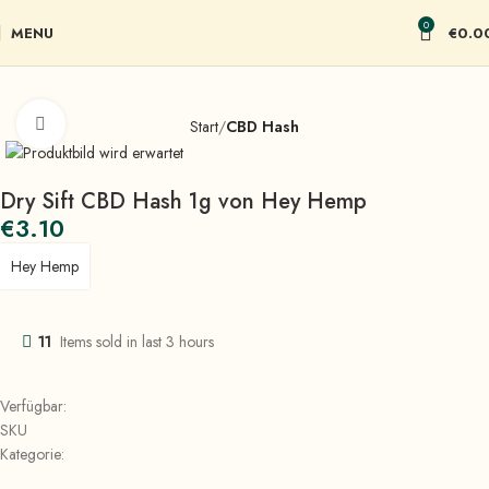
0
MENU
€
0.0
Click to enlarge
Start
CBD Hash
Dry Sift CBD Hash 1g von Hey Hemp
€
3.10
Hey Hemp
11
Items sold in last 3 hours
Verfügbar:
SKU
Kategorie: