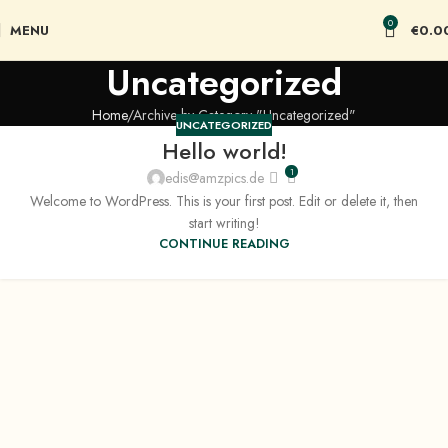
0
MENU
€
0.0
Uncategorized
Home
Archive by Category "Uncategorized"
UNCATEGORIZED
Hello world!
1
edis@amzpics.de
Welcome to WordPress. This is your first post. Edit or delete it, then
start writing!
CONTINUE READING