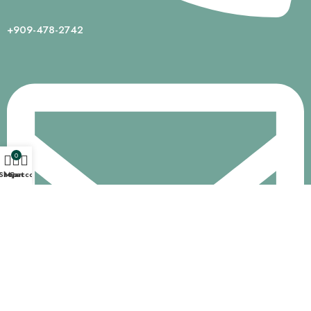
+909-478-2742
0
Shop
My account
Cart