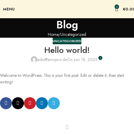
0
MENU
€
0.0
Blog
Home
Uncategorized
UNCATEGORIZED
Hello world!
1
edis@amzpics.de
On Juni 18, 2025
Welcome to WordPress. This is your first post. Edit or delete it, then start
writing!