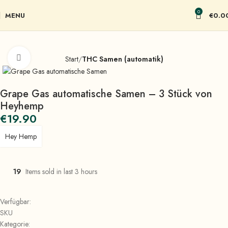
0
MENU
€
0.0
Click to enlarge
Start
THC Samen (automatik)
Grape Gas automatische Samen – 3 Stück von
Heyhemp
€
19.90
Hey Hemp
19
Items sold in last 3 hours
Verfügbar:
SKU
Kategorie: