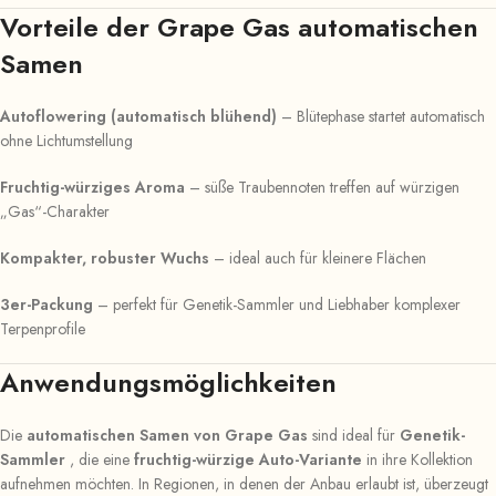
Vorteile der Grape Gas automatischen
Samen
Autoflowering (automatisch blühend)
– Blütephase startet automatisch
ohne Lichtumstellung
Fruchtig-würziges Aroma
– süße Traubennoten treffen auf würzigen
„Gas“-Charakter
Kompakter, robuster Wuchs
– ideal auch für kleinere Flächen
3er-Packung
– perfekt für Genetik-Sammler und Liebhaber komplexer
Terpenprofile
Anwendungsmöglichkeiten
Die
automatischen Samen von Grape Gas
sind ideal für
Genetik-
Sammler
, die eine
fruchtig-würzige Auto-Variante
in ihre Kollektion
aufnehmen möchten. In Regionen, in denen der Anbau erlaubt ist, überzeugt