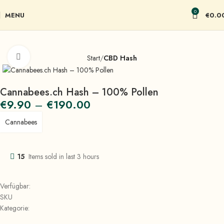
0
MENU
€
0.0
Click to enlarge
Start
CBD Hash
Cannabees.ch Hash – 100% Pollen
€
9.90
–
€
190.00
Cannabees
15
Items sold in last 3 hours
Verfügbar:
SKU
Kategorie: