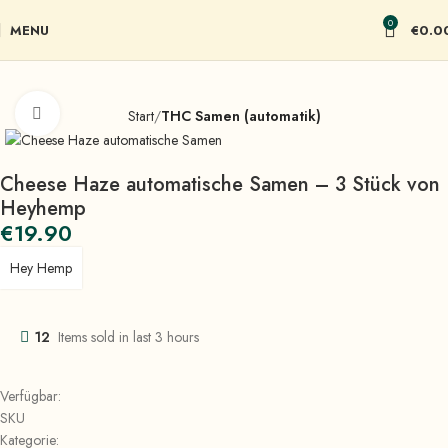
0
MENU
€
0.0
Click to enlarge
Start
THC Samen (automatik)
Cheese Haze automatische Samen – 3 Stück von
Heyhemp
€
19.90
Hey Hemp
12
Items sold in last 3 hours
Verfügbar:
SKU
Kategorie: