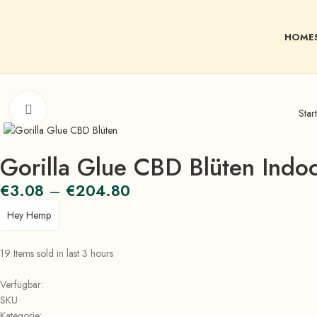
HOME
Click to enlarge
Start
Gorilla Glue CBD Blüten Ind
€
3.08
–
€
204.80
Hey Hemp
19
Items sold in last 3 hours
Verfügbar:
SKU
Kategorie: