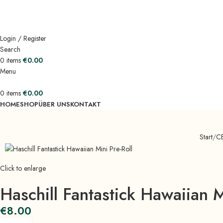
ADD ANYTHING HERE OR JUST REMOVE IT…
Login / Register
Search
0
items
€
0.00
Menu
0
items
€
0.00
HOME
SHOP
ÜBER UNS
KONTAKT
Start
CB
Click to enlarge
Haschill Fantastick Hawaiian M
€
8.00