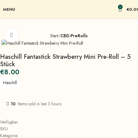
0
MENU
€
0.0
Click to enlarge
Start
CBD-PreRolls
Haschill Fantastick Strawberry Mini Pre-Roll – 5
Stück
€
8.00
Haschill
10
Items sold in last 3 hours
Verfügbar:
SKU
Kategorie: