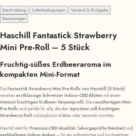
Beschreibung
Lieferbedingungen
Versand & Rückgabe
Bewertungen
Haschill
Fantastick
Strawberry
Mini Pre-Roll – 5 Stück
Fruchtig-süßes Erdbeeraroma im
kompakten Mini-Format
Die
Fantastick Strawberry Mini Pre-Rolls von Haschill (5 Stück)
vereinen
erstklassige Schweizer Indoor-CBD-Blüten
mit einem
intensiv fruchtigen Erdbeer-Terpenprofil
. Die
rauchfertigen Mini-
Pre-Rolls
sind perfekt für alle, die den
typischen süß-fruchtigen
Strawberry-Duft
unkompliziert erleben oder sammeln möchten.
Haschill steht für
Premium-CBD-Qualität
,
laborgeprüfte Reinheit
und
nachhaltigen Indoor-Anbau
– für ein authentisches und hochwertiges