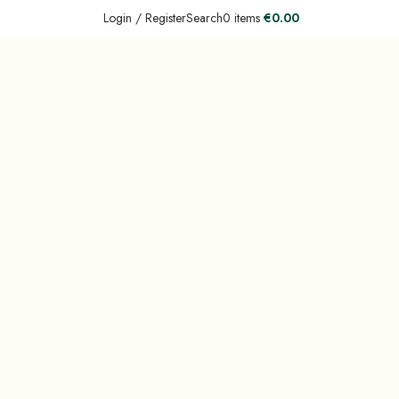
Login / Register
Search
0
items
€
0.00