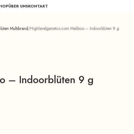
HOP
ÜBER UNS
KONTAKT
üten Multibrand
Highlevelgenetics.com Maliboo – Indoorblüten 9 g
o – Indoorblüten 9 g