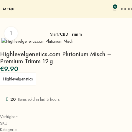
0
MENU
€
0.0
Click to enlarge
Start
CBD Trimm
Highlevelgenetics.com Plutonium Misch –
Premium Trimm 12 g
€
9.90
Highlevelgenetics
20
Items sold in last 3 hours
Verfügbar:
SKU
Kategorie: