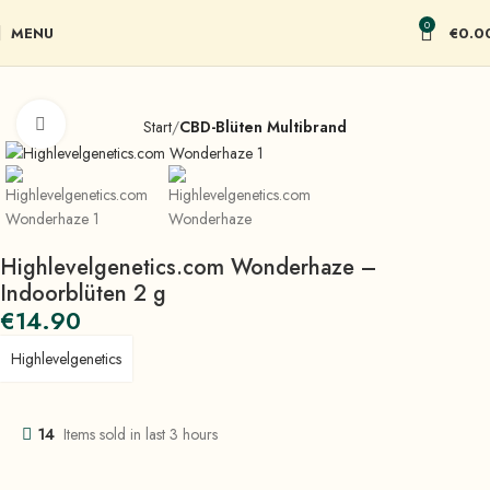
0
MENU
€
0.0
Click to enlarge
Start
CBD-Blüten Multibrand
Highlevelgenetics.com Wonderhaze –
Indoorblüten 2 g
€
14.90
Highlevelgenetics
14
Items sold in last 3 hours