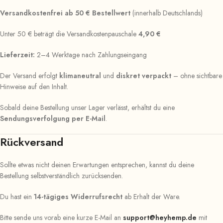
Versandkostenfrei ab 50 € Bestellwert
(innerhalb Deutschlands)
Unter 50 € beträgt die Versandkostenpauschale
4,90 €
Lieferzeit:
2–4 Werktage nach Zahlungseingang
Der Versand erfolgt
klimaneutral
und
diskret verpackt
– ohne sichtbare
Hinweise auf den Inhalt.
Sobald deine Bestellung unser Lager verlässt, erhältst du eine
Sendungsverfolgung per E-Mail
.
Rückversand
Sollte etwas nicht deinen Erwartungen entsprechen, kannst du deine
Bestellung selbstverständlich zurücksenden.
Du hast ein
14-tägiges Widerrufsrecht
ab Erhalt der Ware.
Bitte sende uns vorab eine kurze E-Mail an
support@heyhemp.de
mit