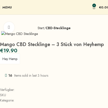
0
MENU
€
0.0
Click to enlarge
Start
CBD-Stecklinge
Mango CBD Stecklinge – 3 Stück von Heyhemp
€
19.90
Hey Hemp
16
Items sold in last 3 hours
Verfügbar:
SKU
Kategorie: