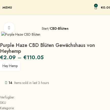
0
MENU
€
0.0
Click to enlarge
Start
CBD-Blüten
Purple Haze CBD Blüten Gewächshaus von
Heyhemp
€
2.09
–
€
110.05
Hey Hemp
14
Items sold in last 3 hours
Verfügbar:
SKU
Kategorie: