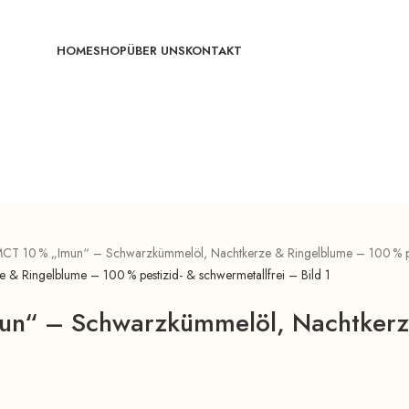
HOME
SHOP
ÜBER UNS
KONTAKT
CT 10 % „Imun“ – Schwarzkümmelöl, Nachtkerze & Ringelblume – 100 % pes
un“ – Schwarzkümmelöl, Nachtkerz