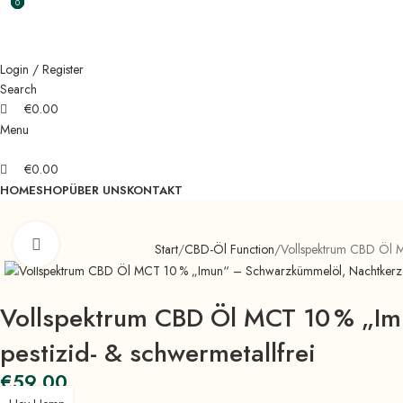
0
0
0
ADD ANYTHING HERE OR JUST REMOVE IT…
Login / Register
Search
€
0.00
Menu
€
0.00
HOME
SHOP
ÜBER UNS
KONTAKT
Click to enlarge
Start
CBD-Öl Function
Vollspektrum CBD Öl M
Vollspektrum CBD Öl MCT 10 % „Im
pestizid- & schwermetallfrei
€
59.00